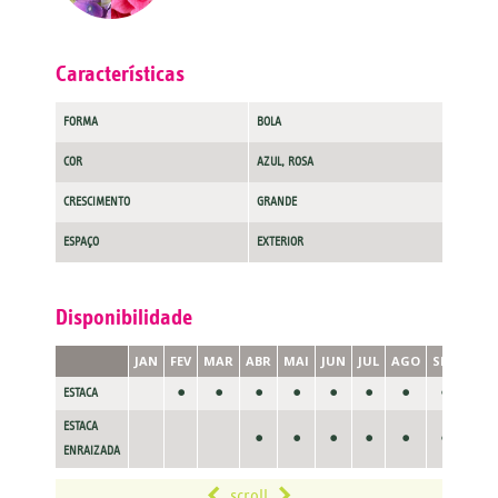
Características
FORMA
BOLA
COR
AZUL, ROSA
CRESCIMENTO
GRANDE
ESPAÇO
EXTERIOR
Disponibilidade
JAN
FEV
MAR
ABR
MAI
JUN
JUL
AGO
SET
OUT
•
•
•
•
•
•
•
•
ESTACA
ESTACA
•
•
•
•
•
•
ENRAIZADA
scroll