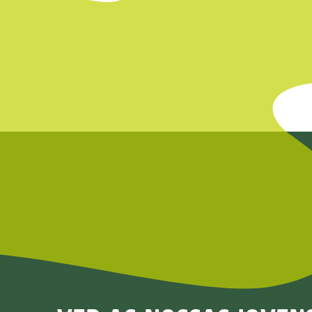
Wudu
ver planta