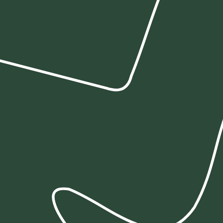
Hi Tornado
ver planta
Hi River