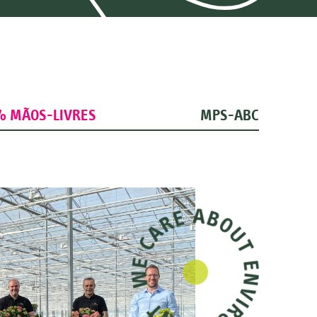
ver planta
% MÃOS-LIVRES
MPS-ABC
Hi Fire
ver planta