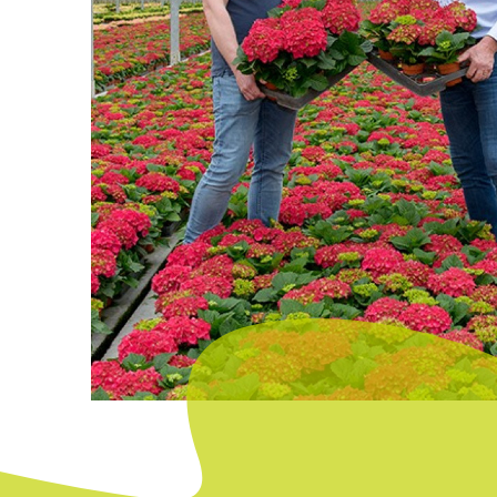
Hi Valley
ver planta
Hi Wave White
ver planta