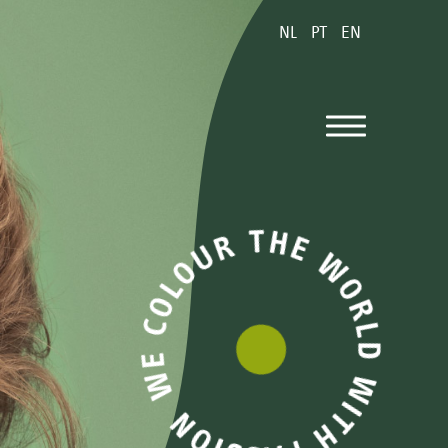
ver planta
NL
PT
EN
Hi River
ver planta