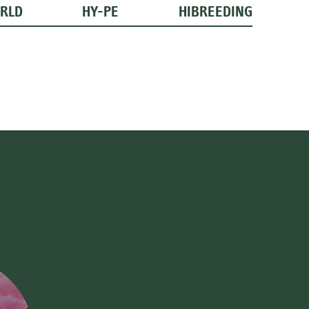
RLD
HY-PE
HIBREEDING
Hi Meadow
ver planta