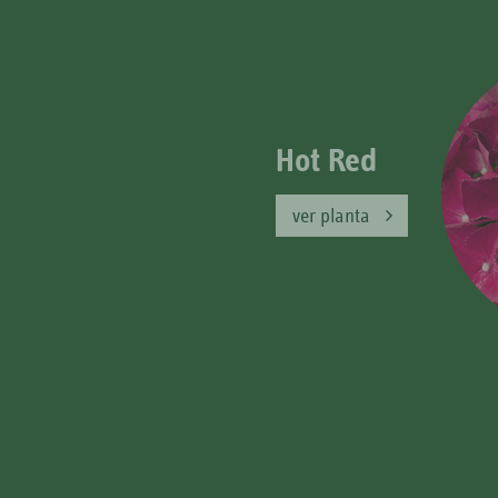
Early
ver planta
Benxi