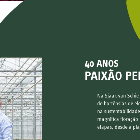
40 ANOS
PAIXÃO PE
Na Sjaak van Schie
de hortênsias de e
na sustentabilidade
magnífica floração 
etapas, desde a pla