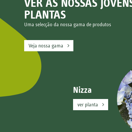
VER AS NOSSAS JOVEN
Nizza
PLANTAS
ver planta
Uma selecção da nossa gama de produtos
Veja nossa gama
Hot Red
ver planta