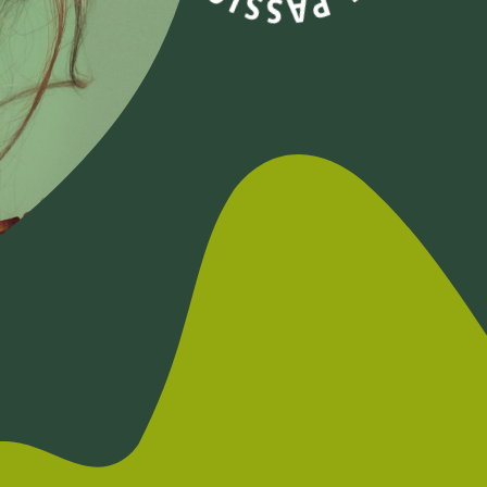
Hi Fire
ver planta
Hi Crystal
ver planta