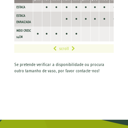
•
•
•
•
•
•
•
•
ESTACA
ESTACA
•
•
•
•
•
•
•
ENRAIZADA
MEIO CRESC
•
•
•
•
•
14CM
scroll
Se pretende verificar a disponibilidade ou
procura
outro tamanho de vaso, por favor contacte-nos!