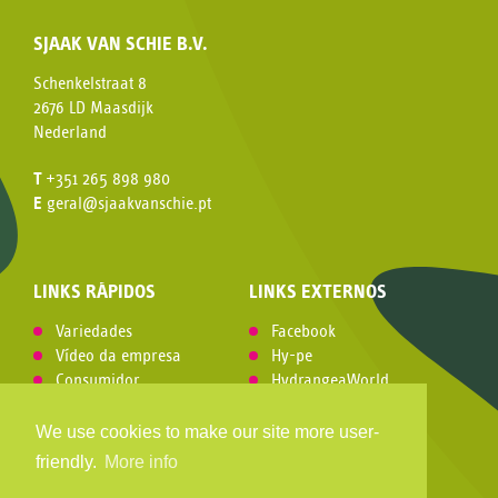
SJAAK VAN SCHIE B.V.
Schenkelstraat 8
2676 LD Maasdijk
Nederland
T
+351 265 898 980
E
geral@sjaakvanschie.pt
LINKS RÁPIDOS
LINKS EXTERNOS
Variedades
Facebook
Vídeo da empresa
Hy-pe
Consumidor
HydrangeaWorld
História
MPS
Canal de Denúncias
Plantum
We use cookies to make our site more user-
Plano de Prevenção de
friendly.
More info
Riscos de Corrupção e