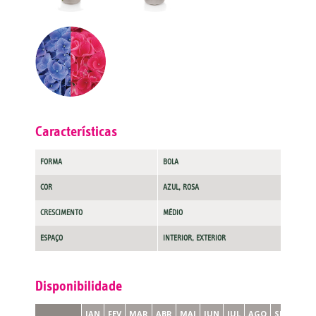
Características
FORMA
BOLA
COR
AZUL, ROSA
CRESCIMENTO
MÉDIO
ESPAÇO
INTERIOR, EXTERIOR
Disponibilidade
JAN
FEV
MAR
ABR
MAI
JUN
JUL
AGO
SET
OUT